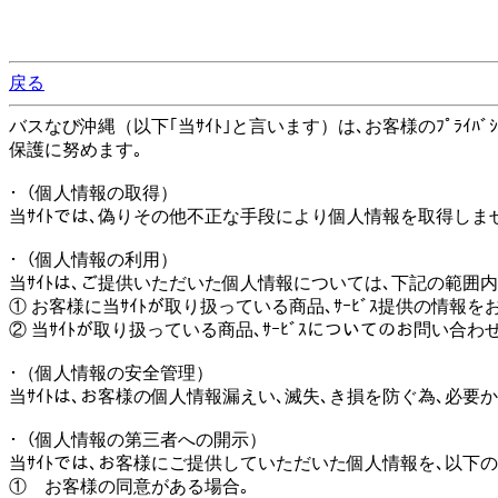
戻る
バスなび沖縄（以下｢当ｻｲﾄ｣と言います）は､お客様のﾌﾟﾗｲﾊﾞｼ
保護に努めます｡
･（個人情報の取得）
当ｻｲﾄでは､偽りその他不正な手段により個人情報を取得しま
･（個人情報の利用）
当ｻｲﾄは､ご提供いただいた個人情報については､下記の範囲
① お客様に当ｻｲﾄが取り扱っている商品､ｻｰﾋﾞｽ提供の情報
② 当ｻｲﾄが取り扱っている商品､ｻｰﾋﾞｽについてのお問い合
･（個人情報の安全管理）
当ｻｲﾄは､お客様の個人情報漏えい､滅失､き損を防ぐ為､必
･（個人情報の第三者への開示）
当ｻｲﾄでは､お客様にご提供していただいた個人情報を､以下
① お客様の同意がある場合｡