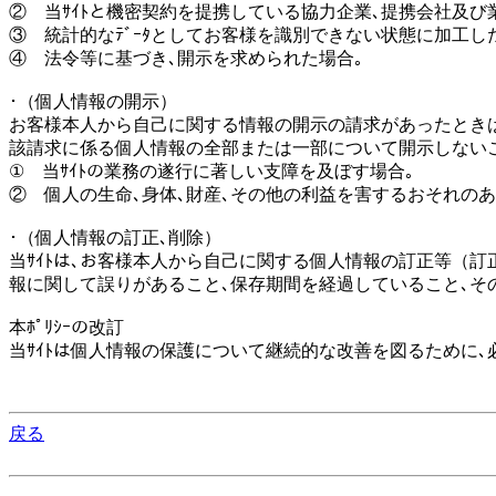
② 当ｻｲﾄと機密契約を提携している協力企業､提携会社及
③ 統計的なﾃﾞｰﾀとしてお客様を識別できない状態に加工し
④ 法令等に基づき､開示を求められた場合｡
･（個人情報の開示）
お客様本人から自己に関する情報の開示の請求があったときは
該請求に係る個人情報の全部または一部について開示しない
① 当ｻｲﾄの業務の遂行に著しい支障を及ぼす場合｡
② 個人の生命､身体､財産､その他の利益を害するおそれのあ
･（個人情報の訂正､削除）
当ｻｲﾄは､お客様本人から自己に関する個人情報の訂正等（
報に関して誤りがあること､保存期間を経過していること､そ
本ﾎﾟﾘｼｰの改訂
当ｻｲﾄは個人情報の保護について継続的な改善を図るために､必要な
戻る