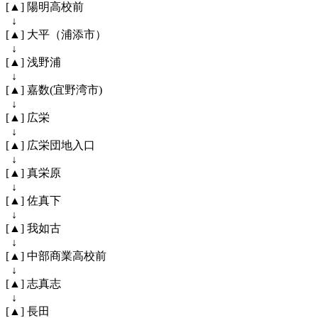
[▲] 陽明高校前
↓
[▲] 大平（浦添市）
↓
[▲] 浅野浦
↓
[▲] 嘉数(宜野湾市)
↓
[▲] 広栄
↓
[▲] 広栄団地入口
↓
[▲] 真栄原
↓
[▲] 佐真下
↓
[▲] 我如古
↓
[▲] 中部商業高校前
↓
[▲] 志真志
↓
[▲] 長田