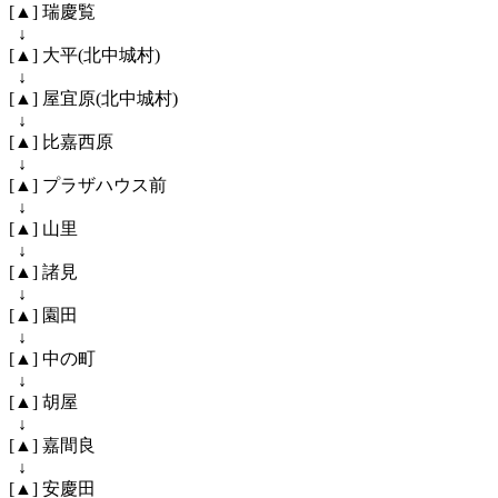
[▲] 瑞慶覧
↓
[▲] 大平(北中城村)
↓
[▲] 屋宜原(北中城村)
↓
[▲] 比嘉西原
↓
[▲] プラザハウス前
↓
[▲] 山里
↓
[▲] 諸見
↓
[▲] 園田
↓
[▲] 中の町
↓
[▲] 胡屋
↓
[▲] 嘉間良
↓
[▲] 安慶田