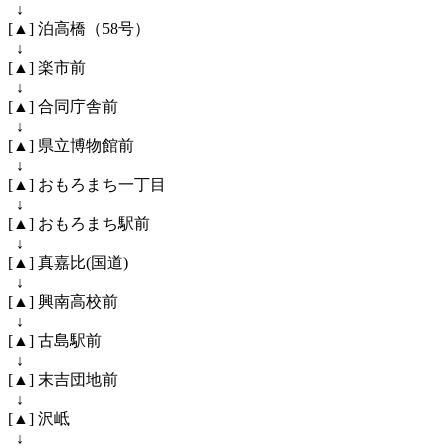
↓
[▲] 泊高橋（58号）
↓
[▲] 楽市前
↓
[▲] 合同庁舎前
↓
[▲] 県立博物館前
↓
[▲] おもろまち一丁目
↓
[▲] おもろまち駅前
↓
[▲] 真嘉比(国道)
↓
[▲] 興南高校前
↓
[▲] 古島駅前
↓
[▲] 末吉団地前
↓
[▲] 沢岻
↓