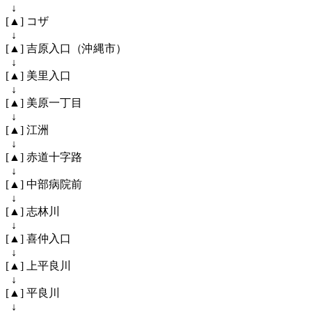
↓
[▲] コザ
↓
[▲] 吉原入口（沖縄市）
↓
[▲] 美里入口
↓
[▲] 美原一丁目
↓
[▲] 江洲
↓
[▲] 赤道十字路
↓
[▲] 中部病院前
↓
[▲] 志林川
↓
[▲] 喜仲入口
↓
[▲] 上平良川
↓
[▲] 平良川
↓