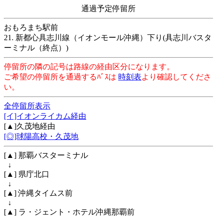
通過予定停留所
おもろまち駅前
21. 新都心具志川線（イオンモール沖縄）下り(具志川バスタ
ーミナル（終点）)
停留所の隣の記号は路線の経由区分になります。
ご希望の停留所を通過するﾊﾞｽは
時刻表
より確認してくださ
い。
全停留所表示
[イ]イオンライカム経由
[▲]久茂地経由
[◎]球陽高校・久茂地
[▲] 那覇バスターミナル
↓
[▲] 県庁北口
↓
[▲] 沖縄タイムス前
↓
[▲] ラ・ジェント・ホテル沖縄那覇前