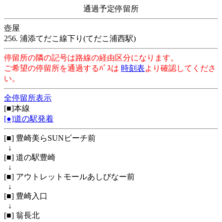
通過予定停留所
壺屋
256. 浦添てだこ線下り(てだこ浦西駅)
停留所の隣の記号は路線の経由区分になります。
ご希望の停留所を通過するﾊﾞｽは
時刻表
より確認してくださ
い。
全停留所表示
[■]本線
[●]道の駅発着
[■] 豊崎美らSUNビーチ前
↓
[■] 道の駅豊崎
↓
[■] アウトレットモールあしびなー前
↓
[■] 豊崎入口
↓
[■] 翁長北