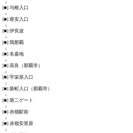
↓
[■] 与根入口
↓
[■] 座安入口
↓
[■] 伊良波
↓
[■] 我那覇
↓
[■] 名嘉地
↓
[■] 高良（那覇市）
↓
[■] 宇栄原入口
↓
[■] 新町入口（那覇市）
↓
[■] 第二ゲート
↓
[■] 赤嶺駅前
↓
[■] 赤嶺安里原
↓