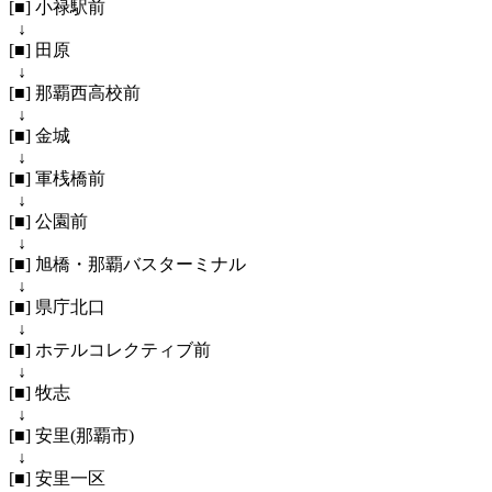
[■] 小禄駅前
↓
[■] 田原
↓
[■] 那覇西高校前
↓
[■] 金城
↓
[■] 軍桟橋前
↓
[■] 公園前
↓
[■] 旭橋・那覇バスターミナル
↓
[■] 県庁北口
↓
[■] ホテルコレクティブ前
↓
[■] 牧志
↓
[■] 安里(那覇市)
↓
[■] 安里一区