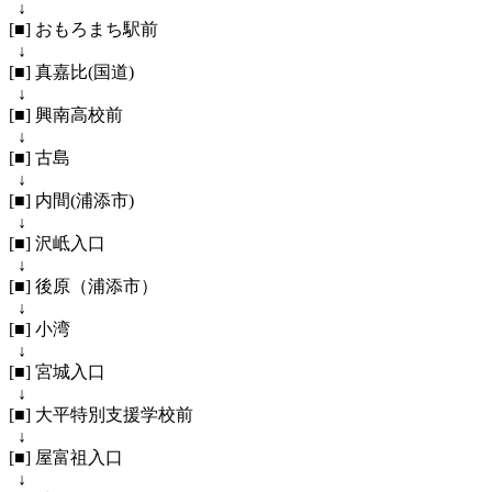
↓
[■] おもろまち駅前
↓
[■] 真嘉比(国道)
↓
[■] 興南高校前
↓
[■] 古島
↓
[■] 内間(浦添市)
↓
[■] 沢岻入口
↓
[■] 後原（浦添市）
↓
[■] 小湾
↓
[■] 宮城入口
↓
[■] 大平特別支援学校前
↓
[■] 屋富祖入口
↓