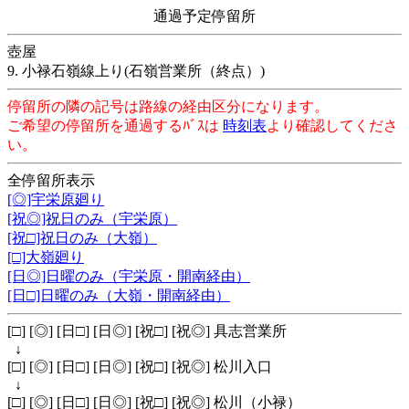
通過予定停留所
壺屋
9. 小禄石嶺線上り(石嶺営業所（終点）)
停留所の隣の記号は路線の経由区分になります。
ご希望の停留所を通過するﾊﾞｽは
時刻表
より確認してくださ
い。
全停留所表示
[◎]宇栄原廻り
[祝◎]祝日のみ（宇栄原）
[祝□]祝日のみ（大嶺）
[□]大嶺廻り
[日◎]日曜のみ（宇栄原・開南経由）
[日□]日曜のみ（大嶺・開南経由）
[□] [◎] [日□] [日◎] [祝□] [祝◎] 具志営業所
↓
[□] [◎] [日□] [日◎] [祝□] [祝◎] 松川入口
↓
[□] [◎] [日□] [日◎] [祝□] [祝◎] 松川（小禄）