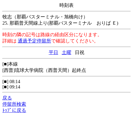
時刻表
牧志（那覇バスターミナル・旭橋向け）
25. 那覇普天間線上り(那覇バスターミナル おりば Ｅ)
時刻の隣の記号は路線の経由区分になります。
詳細は
通過予定停留所
で確認してください。
平日
土曜
日祝
[■]本線
[西普]琉球大学病院（西普天間）起終点
[■] 08:14
[■] 09:14
戻る
停留所検索
ﾄｯﾌﾟに戻る