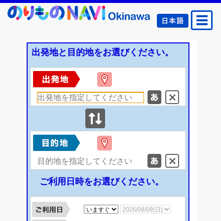
出発地と目的地をお選びください。
現在
地
停留
クリ
所50
ア
音検
索
現在
地
停留
クリ
ご利用日時をお選びください。
所50
ア
音検
索