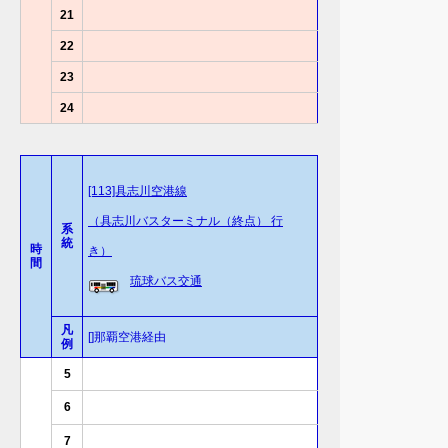
21
22
23
24
[113]具志川空港線
（具志川バスターミナル（終点） 行
系
統
時
き）
間
琉球バス交通
凡
[]那覇空港経由
例
5
6
7