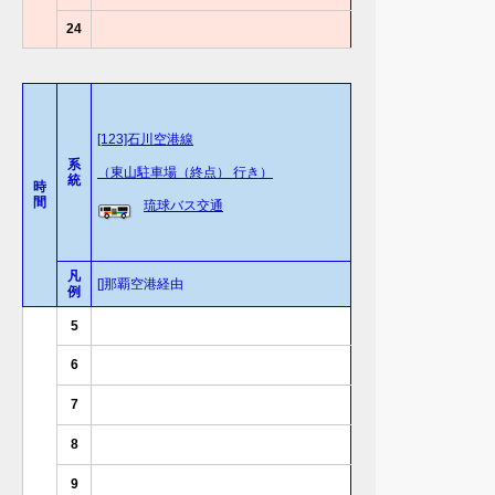
24
[123]石川空港線
系
（東山駐車場（終点） 行き）
統
時
間
琉球バス交通
凡
[]那覇空港経由
例
5
6
7
8
9