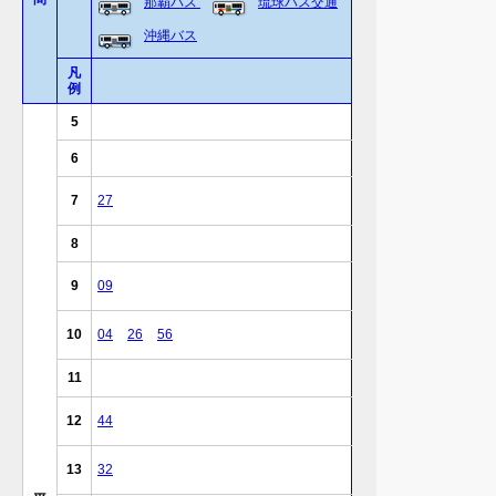
那覇バス
琉球バス交通
沖縄バス
凡
例
5
6
7
27
8
9
09
10
04
26
56
11
12
44
13
32