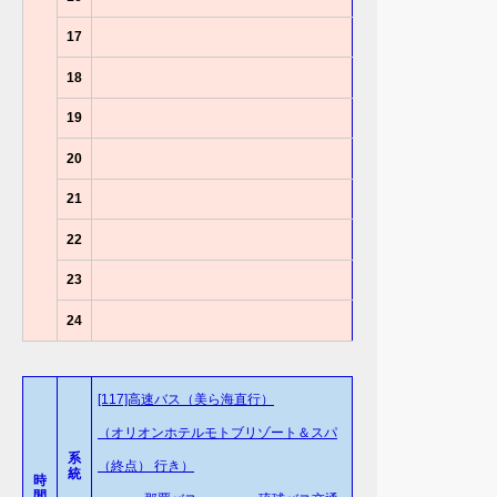
17
18
19
20
21
22
23
24
[117]高速バス（美ら海直行）
（オリオンホテルモトブリゾート＆スパ
系
（終点） 行き）
統
時
間