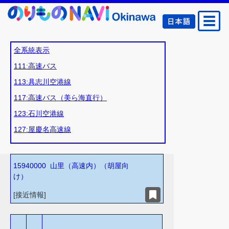
全系統表示
111:高速バス
113:具志川空港線
117:高速バス（美ら海直行）
123:石川空港線
127:屋慶名高速線
15940000
山里（高速内）（胡屋向
け）
[
接近情報
]
お気
に入