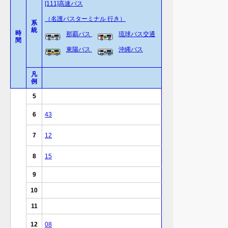
り
[111]高速バス
（名護バスターミナル 行き）
系
統
時
那覇バス
琉球バス交通
間
東陽バス
沖縄バス
凡
例
5
6
43
7
12
8
15
9
10
11
12
08