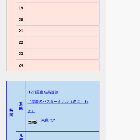
19
20
21
22
23
24
[127]屋慶名高速線
（屋慶名バスターミナル（終点） 行
系
統
時
き）
間
沖縄バス
凡