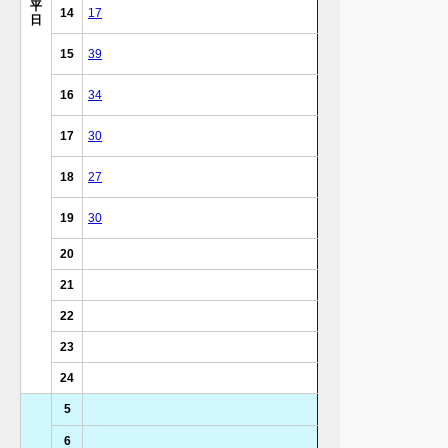
平
14
17
日
15
39
16
34
17
30
18
27
19
30
20
21
22
23
24
5
6