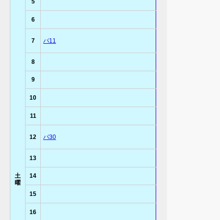
5
6
7
パ11
8
9
10
11
12
パ30
13
土
14
曜
15
16