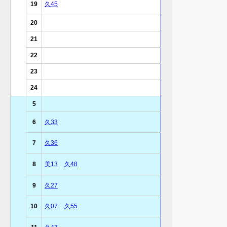
19
久45
20
21
22
23
24
5
6
久33
7
久36
8
美13
久48
9
久27
10
久07
久55