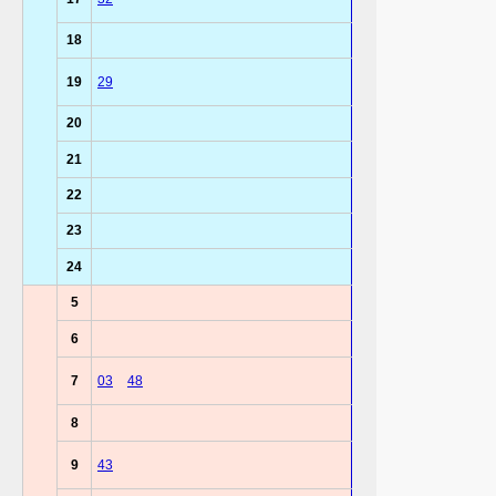
18
19
29
20
21
22
23
24
5
6
7
03
48
8
9
43