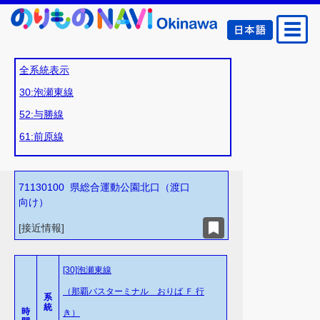
全系統表示
30:泡瀬東線
52:与勝線
61:前原線
71130100
県総合運動公園北口（渡口
向け）
[
接近情報
]
お気
に入
[30]泡瀬東線
り
（那覇バスターミナル おりば Ｆ 行
系
統
時
き）