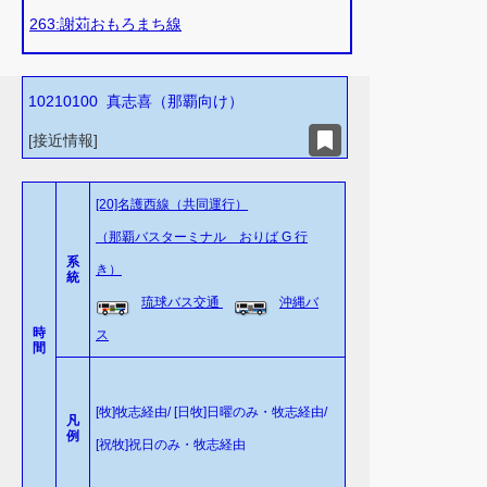
263:謝苅おもろまち線
10210100
真志喜（那覇向け）
[
接近情報
]
お気
に入
[20]名護西線（共同運行）
り
（那覇バスターミナル おりば G 行
系
き）
統
琉球バス交通
沖縄バ
時
ス
間
[牧]牧志経由/ [日牧]日曜のみ・牧志経由/
凡
例
[祝牧]祝日のみ・牧志経由