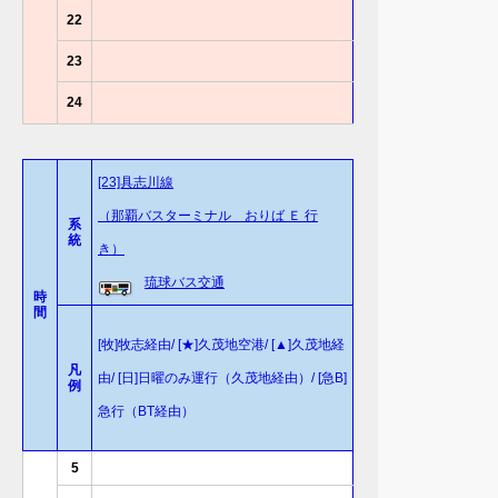
22
23
24
[23]具志川線
（那覇バスターミナル おりば Ｅ 行
系
統
き）
琉球バス交通
時
間
[牧]牧志経由/ [★]久茂地空港/ [▲]久茂地経
凡
由/ [日]日曜のみ運行（久茂地経由）/ [急B]
例
急行（BT経由）
5