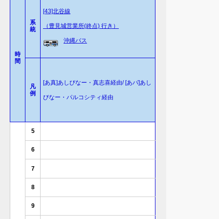
[43]北谷線
系
（豊見城営業所(終点) 行き）
統
沖縄バス
時
間
[あ真]あしびなー・真志喜経由/ [あパ]あし
凡
例
びなー・パルコシティ経由
5
6
7
8
9