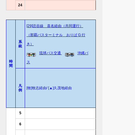
24
[29]読谷線 喜名経由（共同運行）
（那覇バスターミナル おりば G 行
系
き）
統
琉球バス交通
沖縄バ
時
ス
間
凡
[牧]牧志経由/ [▲]久茂地経由
例
5
6