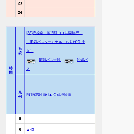
23
24
[28]読谷線 楚辺経由（共同運行）
（那覇バスターミナル おりば G 行
系
き）
統
琉球バス交通
沖縄バ
時
ス
間
凡
[牧]牧志経由/ [▲]久茂地経由
例
5
6
▲43