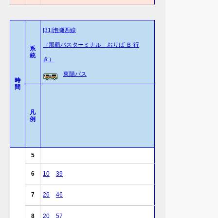
[31]泡瀬西線
（那覇バスターミナル おりば Ｂ 行
系
統
き）
東陽バス
時
間
凡
例
5
6
10
39
7
26
46
8
20
57